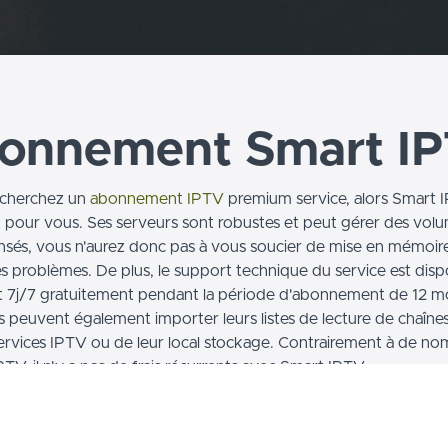
onnement Smart I
echerchez un
abonnement IPTV
premium service, alors Smart I
 pour vous. Ses serveurs sont robustes et peut gérer des vol
sensés, vous n'aurez donc pas à vous soucier de mise en mémoi
es problèmes. De plus, le support technique du service est disp
 7j/7 gratuitement pendant la période d'abonnement de 12 mo
rs peuvent également importer leurs listes de lecture de chaînes
services IPTV ou de leur local stockage. Contrairement à de n
PTV, il n'y a pas de frais récurrents avec Smart IPTV.
que vous avez installé l'application Smart IPTV, vous pouvez v
 en utilisant votre adresse MAC pour accéder au service payant