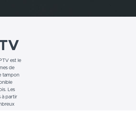
PTV
PTV est le
umes de
re tampon
onible
is. Les
 à partir
ombreux
ous
. C'est