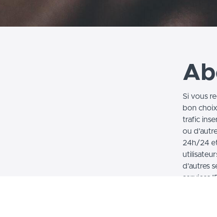
Ab
Si vous r
bon choix
trafic in
ou d'autr
24h/24 et
utilisateu
d'autres 
services I
Une fois 
connecter